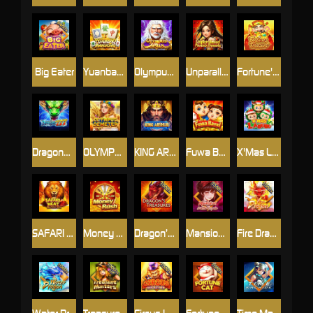
Big Eater
Yuanbao Mahjong
Olympus - Zeus
Unparalleled Phoenix Dynasty
Fortune's Treasure
Dragon777
OLYMPUS DEMETER
KING ARTHUR
Fuwa Baoxi
X'Mas LABUBU
SAFARI HEAT 2-MULTIPLY FUN
Money Rush
Dragon’s Treasures
Mansion Battle Royale
Fire Dragon