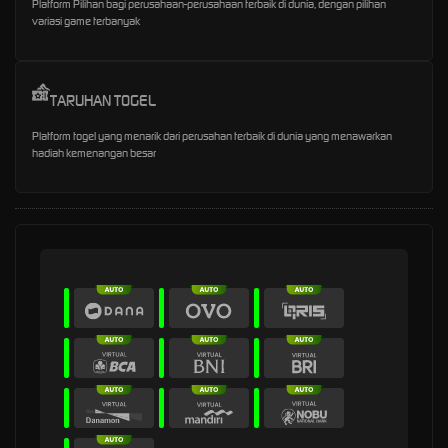
Platform Pilihan bagi perusahaan-perusahaan terbaik di dunia, dengan pilihan
variasi game terbanyak
TARUHAN TOGEL
Platform togel yang menarik dari perusahan terbaik di dunia yang menawarkan
hadiah kemenangan besar