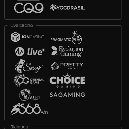
Live Casino
Olahraga