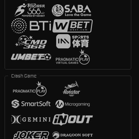
Crash Game