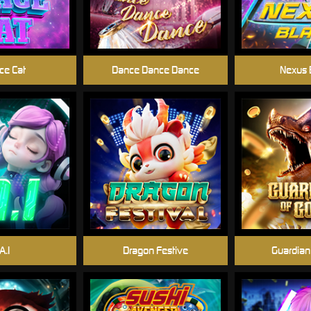
ce Cat
Dance Dance Dance
Nexus 
A.I
Dragon Festive
Guardian 