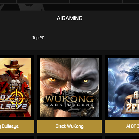
AIGAMING
Top 20
 Bullseye
Black WuKong
AI OF