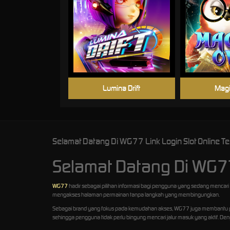
Lumina Drift
Magi
Selamat Datang Di WG77 Link Login Slot Online Te
Selamat Datang Di WG77 
WG77
hadir sebagai pilihan informasi bagi pengguna yang sedang mencari 
mengakses halaman permainan tanpa langkah yang membingungkan.
Sebagai brand yang fokus pada kemudahan akses, WG77 juga membantu pem
sehingga pengguna tidak perlu bingung mencari jalur masuk yang aktif. De