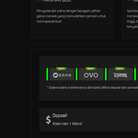
Penyedia slot online dengan beragam pilihan
Sportsb
game menarik yang memudahkan pemain untuk
menawar
mencapai jackpot
tinggi,
banyak 
* Selama bank maintenance dan bank offline deposit dan penarik
Deposit
Rata-rata 1 Menit