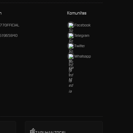
n
Komunitas
77OFFICIAL
Facebook
61965840
Telegram
Twitter
Whatsapp
TARUHAN TOGEL