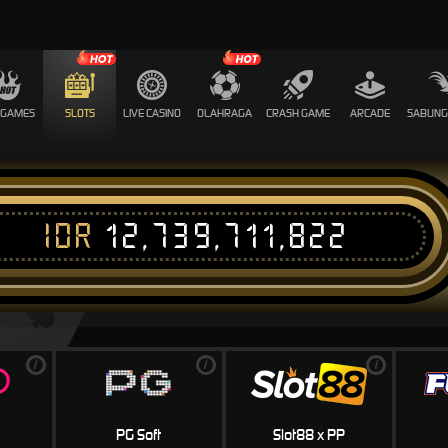
 GAMES
SLOTS
LIVE CASINO
OLAHRAGA
CRASH GAME
ARCADE
SABUNG
IDR
12,739,711,822
i
i
i
a
PG Soft
Slot88 x PP