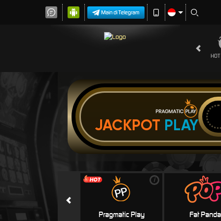
Main di Telegram
HOT
JACKPOT
PLAY
i
Pragmatic Play
Fat Pand