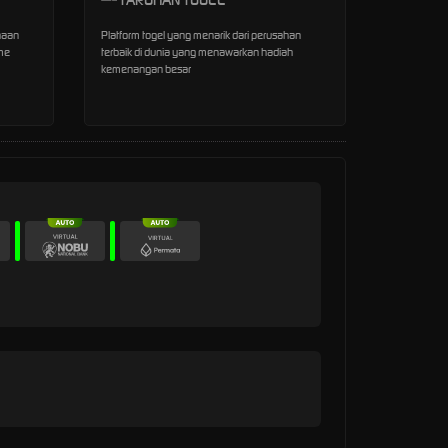
haan
Platform togel yang menarik dari perusahan
ame
terbaik di dunia yang menawarkan hadiah
kemenangan besar