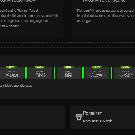
ook Gaming Platform Terbaik
Platform Pilihan bagi perusahaan-perusa
kan lebih banyak game, odds yang lebih
terbaik di dunia, dengan pilihan variasi g
 dan menyediakan pilihan yang lebih
terbanyak
untuk pemain.
an tidak dapat diproses
Penarikan
Rata-rata 1 Menit