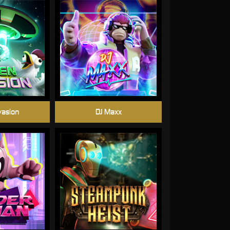
Gates of Olympus Super Scatter
vasion
DJ Maxx