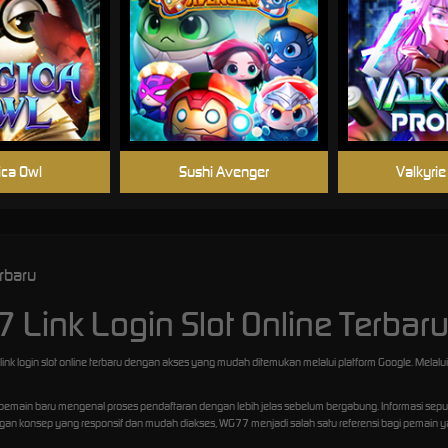
ca Owl
Sushi Avenger
Valkyrie 
rbaru
Link Login Slot Online Terbar
link login slot online terbaru dengan akses yang mudah ditemukan melalui platform Google. Melal
ain baru mengenal proses pendaftaran dengan lebih jelas sebelum bergabung. Informasi seput
ngan konsep yang responsif dan mudah diakses, WG77 menjadi salah satu referensi bagi pemain ya