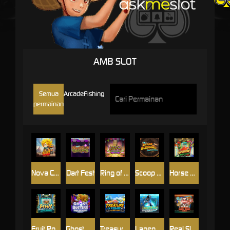
AMB SLOT
Semua
Arcade
Fishing
permainan
Nova Crash : The Legends of Power
Dart Fest
Ring of Hopeful
Scoop Blessing
Horse Racing
Fruit Roulette Slots
Ghost Busters
Treasure of Pirate
Lagend of Shooter
Real Slap