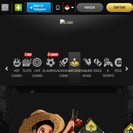
Main di
MASUK
DAFTAR
Telegram
HOT
SLOTS
LIVE
OLAHRAGA
CRASH
ARCADE
SABUNG
RACE
E-
TOGEL
PROM
GAMES
CASINO
GAME
AYAM
SPORTS