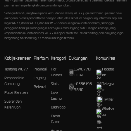
WG77, pemain dapat memahami jalur masuk, proses daftar, serta cara mengakses halaman
permainan tanpa langkah yang membingungkan.
Sebagai brand yang fokus pada kemudahan akses, WG77 juga membantu pemain baru
mengenal proses pendaftaran dengan lebih jelas sebelum bergabung. Informasi seputar
login WG77, daftar WG77, dan link WG77 disusun agar mudah dipahami, sehingga
pengguna tidak perlu bingung mencari jalur masuk yang aktif. Dengan konsep yang
responsif dan mudah diakses, WG77 menjadi salah satu referensi bagi pemain yang ingin
bergabung bersama wg 77 melalui link login terbaru.
Kebijaksanaan
Platform
Kategori
Dukungan
Komunitas
Tentang WG77
Promosi
Hot
CSWG77OF
Facebo
Games
FICIAL
ok
Responsible
Loyalty
Gambling
Slots
+8556196
Telegra
Referral
5840
m
Pusat Bantuan
Live
Casino
Twitter
Syarat dan
Ketentuan
Olahraga
Whatsa
pp
Crash
Game
Arcade