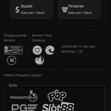
Deposit
Penarikan
Rata-rata 1 Menit
Rata-rata 1 Menit
Tanggung Jawab
Browser Yang
Bermain
Didukung
©2026 WG77. Hak cipta
dilindungi | 18+
Platform Penyedia Layanan
Slots