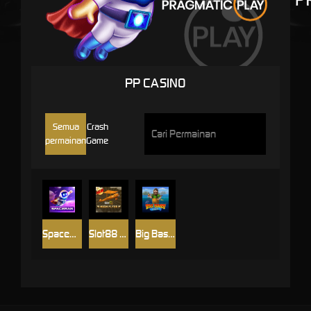
PP CASINO
Semua
Crash
permainan
Game
Spaceman
Slot88 High Flyer
Big Bass Crash