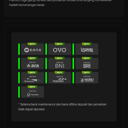
hadiah kemenangan besar
* Selama bank maintenance dan bank offline deposit dan penarikan
tidak dapat diproses