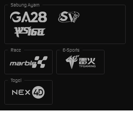
Sabung Ayam
Race
E-Sports
Togel