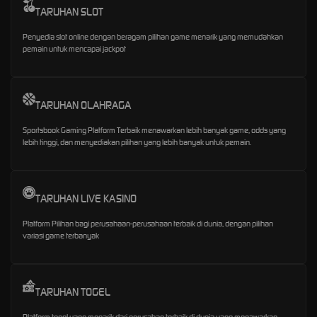
TARUHAN SLOT
Penyedia slot online dengan beragam pilihan game menarik yang memudahkan
pemain untuk mencapai jackpot
TARUHAN OLAHRAGA
Sportsbook Gaming Platform Terbaik menawarkan lebih banyak game, odds yang
lebih tinggi, dan menyediakan pilihan yang lebih banyak untuk pemain.
TARUHAN LIVE KASINO
Platform Pilihan bagi perusahaan-perusahaan terbaik di dunia, dengan pilihan
variasi game terbanyak
TARUHAN TOGEL
Platform togel yang menarik dari perusahan terbaik di dunia yang menawarkan