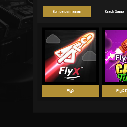
Semua permainan
Crash Game
FlyX
FlyX 