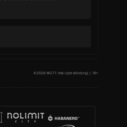
©2026 WG77. Hak cipta dilindungi | 18+